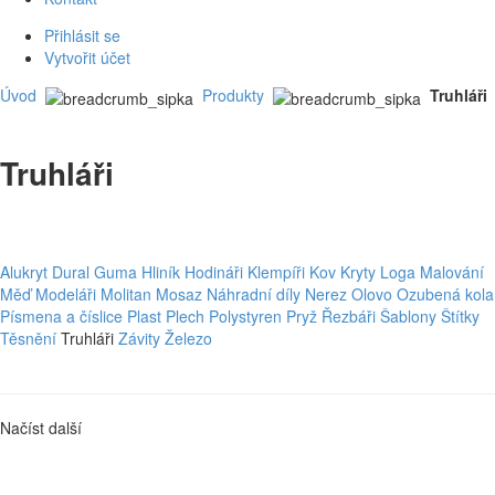
Přihlásit se
Vytvořit účet
Úvod
Produkty
Truhláři
Truhláři
Alukryt
Dural
Guma
Hliník
Hodináři
Klempíři
Kov
Kryty
Loga
Malování
Měď
Modeláři
Molitan
Mosaz
Náhradní díly
Nerez
Olovo
Ozubená kola
Písmena a číslice
Plast
Plech
Polystyren
Pryž
Řezbáři
Šablony
Štítky
Těsnění
Truhláři
Závity
Železo
Načíst další