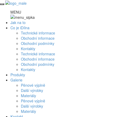
Toggle
navigation
MENU
Jak na to
Co je i
D
ílna
Technické informace
Obchodní informace
Obchodní podmínky
Kontakty
Technické informace
Obchodní informace
Obchodní podmínky
Kontakty
Produkty
Galerie
Pěnové výplně
Další výrobky
Materiály
Pěnové výplně
Další výrobky
Materiály
Kontakt