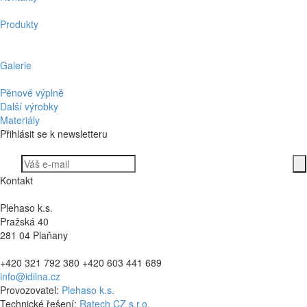
Produkty
Galerie
Pěnové výplně
Další výrobky
Materiály
Přihlásit se k newsletteru
Kontakt
Plehaso k.s.
Pražská 40
281 04 Plaňany
+420 321 792 380 +420 603 441 689
info@idilna.cz
Provozovatel:
Plehaso k.s.
Technické řešení:
Ratech CZ s.r.o.